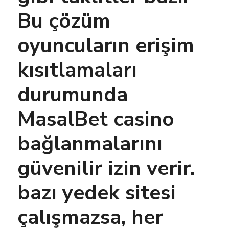
Bu çözüm
oyuncuların erişim
kısıtlamaları
durumunda
MasalBet casino
bağlanmalarını
güvenilir izin verir.
bazı yedek sitesi
çalışmazsa, her