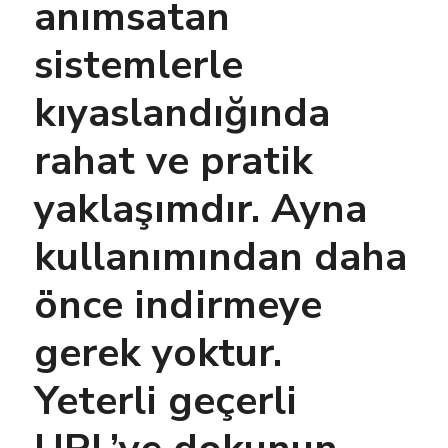
anımsatan
sistemlerle
kıyaslandığında
rahat ve pratik
yaklaşımdır. Ayna
kullanımından daha
önce indirmeye
gerek yoktur.
Yeterli geçerli