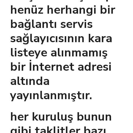
henüz herhangi bir
bağlantı servis
sağlayıcısının kara
listeye alınmamış
bir İnternet adresi
altında
yayınlanmıştır.
her kuruluş bunun
gibi taklitler bazı.