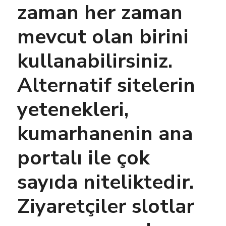
zaman her zaman
mevcut olan birini
kullanabilirsiniz.
Alternatif sitelerin
yetenekleri,
kumarhanenin ana
portalı ile çok
sayıda niteliktedir.
Ziyaretçiler slotlar