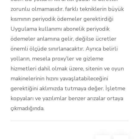
zorunlu olmamasıdır. farklı tekniklerin büyük
kısmının periyodik ödemeler gerektirdiği
Uygulama kullanımı abonelik periyodik
ödemeler anlamına gelir, değilse ücretler
önemli ölçüde sınırlanacaktır. Ayrıca belirli
yolların, mesela proxy’ler ve gizleme
hizmetleri dahil olmak üzere, sitenin ve oyun
makinelerinin hızını yavaşlatabileceğini
gerektiğini aklımızda tutmaya değer. İşletme
kopyaları ve yazılımlar benzer arızalar ortaya
çıkmadığında.