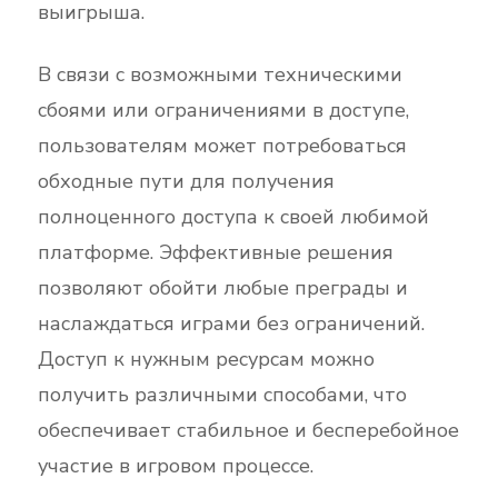
выигрыша.
В связи с возможными техническими
сбоями или ограничениями в доступе,
пользователям может потребоваться
обходные пути для получения
полноценного доступа к своей любимой
платформе. Эффективные решения
позволяют обойти любые преграды и
наслаждаться играми без ограничений.
Доступ к нужным ресурсам можно
получить различными способами, что
обеспечивает стабильное и бесперебойное
участие в игровом процессе.