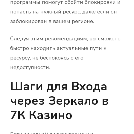
программы помогут обойти блокировки и
попасть на нужный ресурс, даже если он
заблокирован в вашем регионе.
Следуя этим рекомендациям, вы сможете
быстро находить актуальные пути к
ресурсу, не беспокоясь о его
недоступности.
Шаги для Входа
через Зеркало в
7К Казино