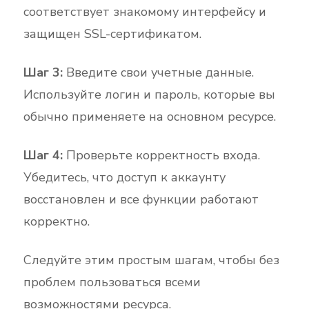
соответствует знакомому интерфейсу и
защищен SSL-сертификатом.
Шаг 3:
Введите свои учетные данные.
Используйте логин и пароль, которые вы
обычно применяете на основном ресурсе.
Шаг 4:
Проверьте корректность входа.
Убедитесь, что доступ к аккаунту
восстановлен и все функции работают
корректно.
Следуйте этим простым шагам, чтобы без
проблем пользоваться всеми
возможностями ресурса.