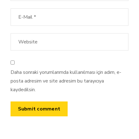
Daha sonraki yorumlarımda kullanılması için adım, e-
posta adresim ve site adresim bu tarayıcıya
kaydedilsin.