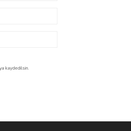
ya kaydedilsin.