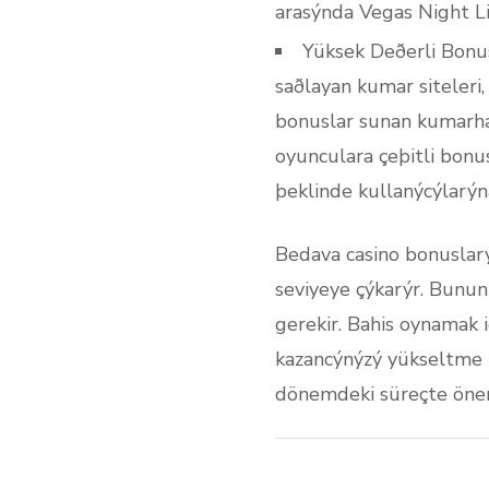
arasýnda Vegas Night L
Yüksek Deðerli Bonu
saðlayan kumar siteleri
bonuslar sunan kumarha
oyunculara çeþitli bon
þeklinde kullanýcýlarý
Bedava casino bonuslarý
seviyeye çýkarýr. Bunun
gerekir. Bahis oynamak i
kazancýnýzý yükseltme i
dönemdeki süreçte önem