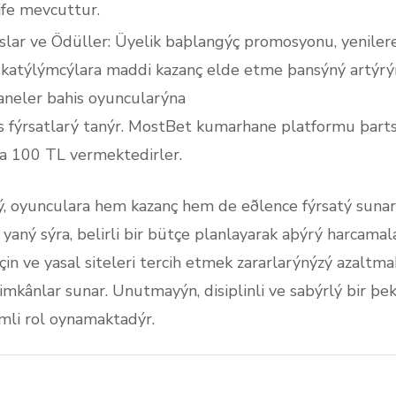
ife mevcuttur.
slar ve Ödüller: Üyelik baþlangýç promosyonu, yeniler
, katýlýmcýlara maddi kazanç elde etme þansýný artýrý
neler bahis oyuncularýna
us fýrsatlarý tanýr. MostBet kumarhane platformu þa
na 100 TL vermektedirler.
, oyunculara hem kazanç hem de eðlence fýrsatý sunara
 yaný sýra, belirli bir bütçe planlayarak aþýrý harcam
çin ve yasal siteleri tercih etmek zararlarýnýzý azaltm
mkânlar sunar. Unutmayýn, disiplinli ve sabýrlý bir þ
li rol oynamaktadýr.