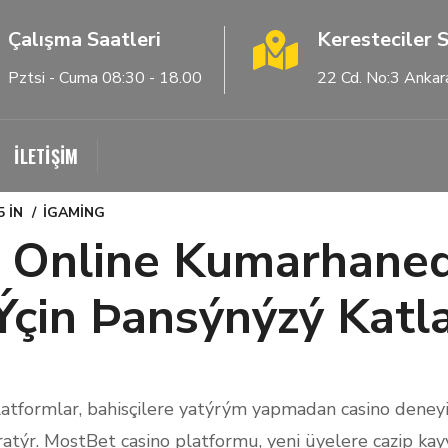
Çalışma Saatleri
Keresteciler S
Pztsi - Cuma 08:30 - 18.00
22 Cd. No:3 Ankar
İLETİŞİM
5
IN
IGAMING
 Online Kumarhane
Ýçin Þansýnýzý Katl
latformlar, bahisçilere yatýrým yapmadan casino deney
atýr. MostBet casino platformu, yeni üyelere cazip kay