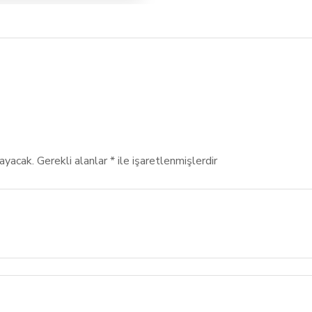
ayacak.
Gerekli alanlar
*
ile işaretlenmişlerdir