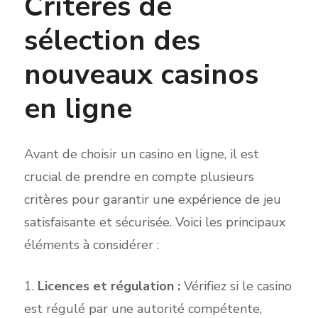
Critères de
sélection des
nouveaux casinos
en ligne
Avant de choisir un casino en ligne, il est
crucial de prendre en compte plusieurs
critères pour garantir une expérience de jeu
satisfaisante et sécurisée. Voici les principaux
éléments à considérer :
Licences et régulation :
Vérifiez si le casino
est régulé par une autorité compétente,