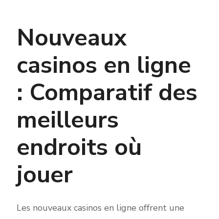
Nouveaux
casinos en ligne
: Comparatif des
meilleurs
endroits où
jouer
Les nouveaux casinos en ligne offrent une