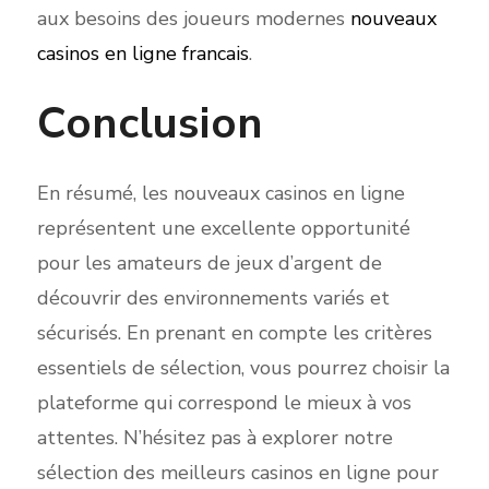
aux besoins des joueurs modernes
nouveaux
casinos en ligne francais
.
Conclusion
En résumé, les nouveaux casinos en ligne
représentent une excellente opportunité
pour les amateurs de jeux d’argent de
découvrir des environnements variés et
sécurisés. En prenant en compte les critères
essentiels de sélection, vous pourrez choisir la
plateforme qui correspond le mieux à vos
attentes. N’hésitez pas à explorer notre
sélection des meilleurs casinos en ligne pour