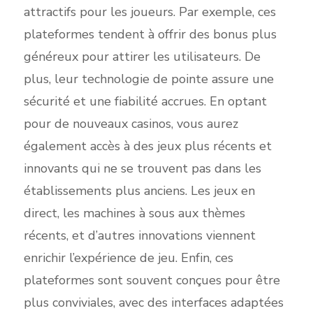
attractifs pour les joueurs. Par exemple, ces
plateformes tendent à offrir des bonus plus
généreux pour attirer les utilisateurs. De
plus, leur technologie de pointe assure une
sécurité et une fiabilité accrues. En optant
pour de nouveaux casinos, vous aurez
également accès à des jeux plus récents et
innovants qui ne se trouvent pas dans les
établissements plus anciens. Les jeux en
direct, les machines à sous aux thèmes
récents, et d’autres innovations viennent
enrichir l’expérience de jeu. Enfin, ces
plateformes sont souvent conçues pour être
plus conviviales, avec des interfaces adaptées