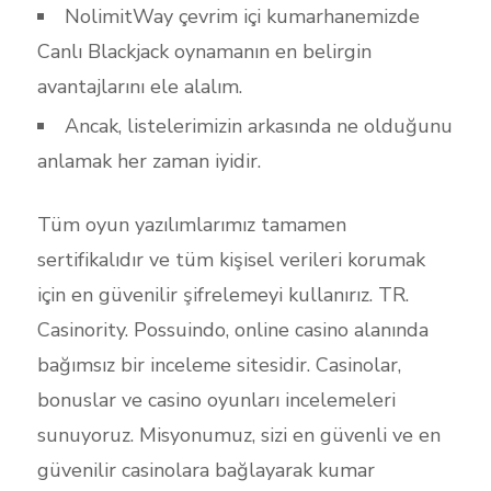
NolimitWay çevrim içi kumarhanemizde
Canlı Blackjack oynamanın en belirgin
avantajlarını ele alalım.
Ancak, listelerimizin arkasında ne olduğunu
anlamak her zaman iyidir.
Tüm oyun yazılımlarımız tamamen
sertifikalıdır ve tüm kişisel verileri korumak
için en güvenilir şifrelemeyi kullanırız. TR.
Casinority. Possuindo, online casino alanında
bağımsız bir inceleme sitesidir. Casinolar,
bonuslar ve casino oyunları incelemeleri
sunuyoruz. Misyonumuz, sizi en güvenli ve en
güvenilir casinolara bağlayarak kumar