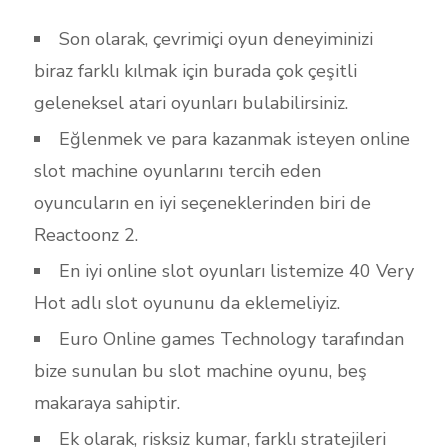
Son olarak, çevrimiçi oyun deneyiminizi
biraz farklı kılmak için burada çok çeşitli
geleneksel atari oyunları bulabilirsiniz.
Eğlenmek ve para kazanmak isteyen online
slot machine oyunlarını tercih eden
oyuncuların en iyi seçeneklerinden biri de
Reactoonz 2.
En iyi online slot oyunları listemize 40 Very
Hot adlı slot oyununu da eklemeliyiz.
Euro Online games Technology tarafından
bize sunulan bu slot machine oyunu, beş
makaraya sahiptir.
Ek olarak, risksiz kumar, farklı stratejileri