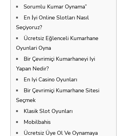
Sorumlu Kumar Oynama”
En İyi Online Slotları Nasıl
Seçiyoruz?
Ücretsiz Eğlenceli Kumarhane
Oyunlari Oyna
Bir Çevrimiçi Kumarhaneyi Iyi
Yapan Nedir?
En Iyi Casino Oyunları
Bir Çevrimiçi Kumarhane Sitesi
Seçmek
Klasik Slot Oyunları
Mobilbahis
Ücretsiz Üye Ol Ve Oynamaya