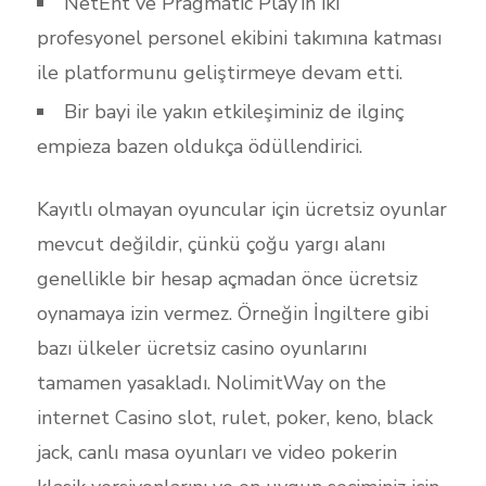
NetEnt ve Pragmatic Play’in iki
profesyonel personel ekibini takımına katması
ile platformunu geliştirmeye devam etti.
Bir bayi ile yakın etkileşiminiz de ilginç
empieza bazen oldukça ödüllendirici.
Kayıtlı olmayan oyuncular için ücretsiz oyunlar
mevcut değildir, çünkü çoğu yargı alanı
genellikle bir hesap açmadan önce ücretsiz
oynamaya izin vermez. Örneğin İngiltere gibi
bazı ülkeler ücretsiz casino oyunlarını
tamamen yasakladı. NolimitWay on the
internet Casino slot, rulet, poker, keno, black
jack, canlı masa oyunları ve video pokerin