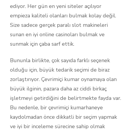
ediyor. Her gün en yeni siteler açılıyor
empieza kaliteli olanları bulmak kolay değil.
Size sadece gerçek paralı slot makineleri
sunan en iyi online casinoları bulmak ve
sunmak için çaba sarf ettik.
Bununla birlikte, çok sayıda farklı seçenek
olduğu için, büyük tedarik seçimi de biraz
zorlaştırıyor. Çevrimiçi kumar oynamaya olan
büyük ilginin, pazara daha az ciddi birkaç
işletmeyi getirdiğini de belirtmekte fayda var.
Bu nedenle, bir çevrimiçi kumarhaneye
kaydolmadan önce dikkatli bir seçim yapmak
ve iyi bir inceleme sürecine sahip olmak