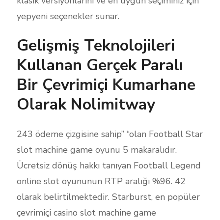
klasik versiyonlarını ve en uygun seçiminiz için
yepyeni seçenekler sunar.
Gelişmiş Teknolojileri
Kullanan Gerçek Paralı
Bir Çevrimiçi Kumarhane
Olarak Nolimitway
243 ödeme çizgisine sahip” “olan Football Star
slot machine game oyunu 5 makaralıdır.
Ücretsiz dönüş hakkı tanıyan Football Legend
online slot oyununun RTP aralığı %96. 42
olarak belirtilmektedir. Starburst, en popüler
çevrimiçi casino slot machine game