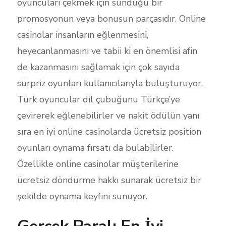
oyuncuları çekmek için sunduğu bir
promosyonun veya bonusun parçasıdır. Online
casinolar insanların eğlenmesini,
heyecanlanmasını ve tabii ki en önemlisi afin
de kazanmasını sağlamak için çok sayıda
sürpriz oyunları kullanıcılarıyla buluşturuyor.
Türk oyuncular dil çubuğunu Türkçe’ye
çevirerek eğlenebilirler ve nakit ödülün yanı
sıra en iyi online casinolarda ücretsiz position
oyunları oynama fırsatı da bulabilirler.
Özellikle online casinolar müşterilerine
ücretsiz döndürme hakkı sunarak ücretsiz bir
şekilde oynama keyfini sunuyor.