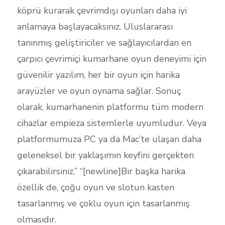
köprü kurarak çevrimdışı oyunları daha iyi
anlamaya başlayacaksınız. Uluslararası
tanınmış geliştiriciler ve sağlayıcılardan en
çarpıcı çevrimiçi kumarhane oyun deneyimi için
güvenilir yazılım, her bir oyun için harika
arayüzler ve oyun oynama sağlar. Sonuç
olarak, kumarhanenin platformu tüm modern
cihazlar empieza sistemlerle uyumludur. Veya
platformumuza PC ya da Mac’te ulaşan daha
geleneksel bir yaklaşımın keyfini gerçekten
çıkarabilirsiniz.” “[newline]Bir başka harika
özellik de, çoğu oyun ve slotun kasten
tasarlanmış ve çoklu oyun için tasarlanmış
olmasıdır.