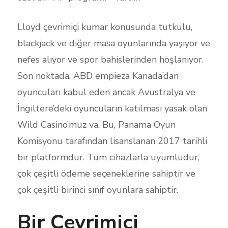
Lloyd çevrimiçi kumar konusunda tutkulu,
blackjack ve diğer masa oyunlarında yaşıyor ve
nefes alıyor ve spor bahislerinden hoşlanıyor.
Son noktada, ABD empieza Kanada’dan
oyuncuları kabul eden ancak Avustralya ve
İngiltere’deki oyuncuların katılması yasak olan
Wild Casino’muz va. Bu, Panama Oyun
Komisyonu tarafından lisanslanan 2017 tarihli
bir platformdur. Tüm cihazlarla uyumludur,
çok çeşitli ödeme seçeneklerine sahiptir ve
çok çeşitli birinci sınıf oyunlara sahiptir.
Bir Çevrimiçi