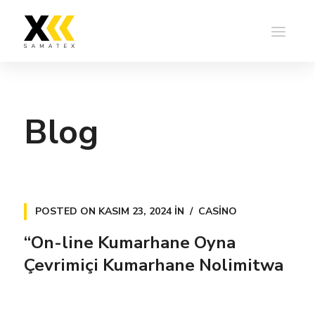
Blog
POSTED ON
KASIM 23, 2024
IN
CASINO
“On-line Kumarhane Oyna
Çevrimiçi Kumarhane Nolimitwa