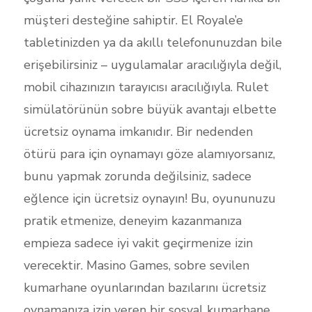
müşteri desteğine sahiptir. El Royale’e
tabletinizden ya da akıllı telefonunuzdan bile
erişebilirsiniz – uygulamalar aracılığıyla değil,
mobil cihazınızın tarayıcısı aracılığıyla. Rulet
simülatörünün sobre büyük avantajı elbette
ücretsiz oynama imkanıdır. Bir nedenden
ötürü para için oynamayı göze alamıyorsanız,
bunu yapmak zorunda değilsiniz, sadece
eğlence için ücretsiz oynayın! Bu, oyununuzu
pratik etmenize, deneyim kazanmanıza
empieza sadece iyi vakit geçirmenize izin
verecektir. Masino Games, sobre sevilen
kumarhane oyunlarından bazılarını ücretsiz
oynamanıza izin veren bir sosyal kumarhane