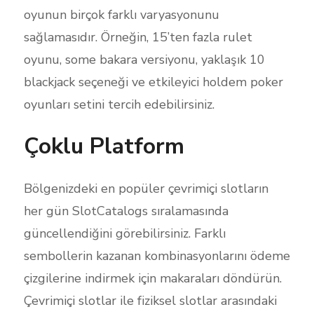
oyunun birçok farklı varyasyonunu
sağlamasıdır. Örneğin, 15’ten fazla rulet
oyunu, some bakara versiyonu, yaklaşık 10
blackjack seçeneği ve etkileyici holdem poker
oyunları setini tercih edebilirsiniz.
Çoklu Platform
Bölgenizdeki en popüler çevrimiçi slotların
her gün SlotCatalogs sıralamasında
güncellendiğini görebilirsiniz. Farklı
sembollerin kazanan kombinasyonlarını ödeme
çizgilerine indirmek için makaraları döndürün.
Çevrimiçi slotlar ile fiziksel slotlar arasındaki