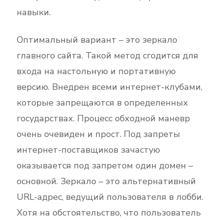
навыки.
Оптимальный вариант – это зеркало
главного сайта. Такой метод сгодится для
входа на настольную и портативную
версию. Внедрен всеми интернет-клубами,
которые запрещаются в определенных
государствах. Процесс обходной маневр
очень очевиден и прост. Под запреты
интернет-поставщиков зачастую
оказывается под запретом один домен –
основной. Зеркало – это альтернативный
URL-адрес, ведущий пользователя в лобби.
Хотя на обстоятельство, что пользователь