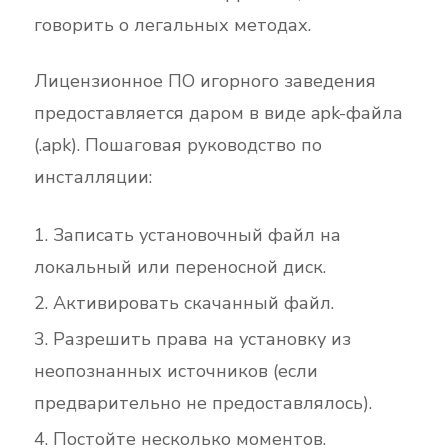
говорить о легальных методах.
Лицензионное ПО игорного заведения
предоставляется даром в виде apk-файла
(.apk). Пошаговая руководство по
инсталляции:
Записать установочный файл на
локальный или переносной диск.
Активировать скачанный файл.
Разрешить права на установку из
неопознанных источников (если
предварительно не предоставлялось).
Постойте несколько моментов.