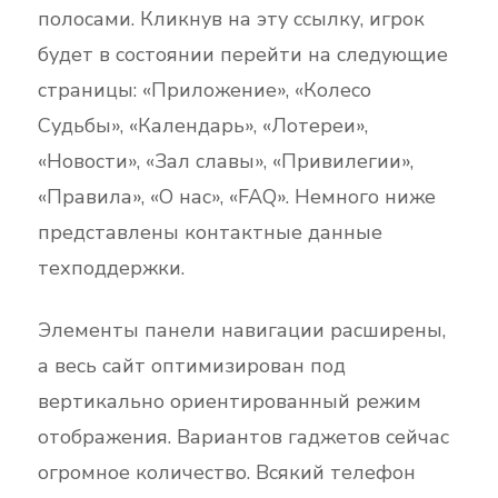
полосами. Кликнув на эту ссылку, игрок
будет в состоянии перейти на следующие
страницы: «Приложение», «Колесо
Судьбы», «Календарь», «Лотереи»,
«Новости», «Зал славы», «Привилегии»,
«Правила», «О нас», «FAQ». Немного ниже
представлены контактные данные
техподдержки.
Элементы панели навигации расширены,
а весь сайт оптимизирован под
вертикально ориентированный режим
отображения. Вариантов гаджетов сейчас
огромное количество. Всякий телефон