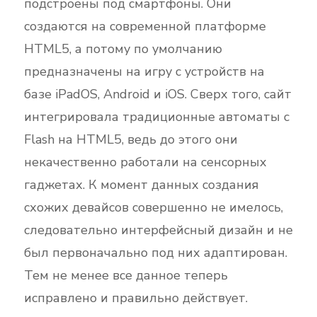
подстроены под смартфоны. Они
создаются на современной платформе
HTML5, а потому по умолчанию
предназначены на игру с устройств на
базе iPadOS, Android и iOS. Сверх того, сайт
интегрировала традиционные автоматы с
Flash на HTML5, ведь до этого они
некачественно работали на сенсорных
гаджетах. К момент данных создания
схожих девайсов совершенно не имелось,
следовательно интерфейсный дизайн и не
был первоначально под них адаптирован.
Тем не менее все данное теперь
исправлено и правильно действует.