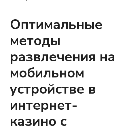
Оптимальные
методы
развлечения на
мобильном
устройстве в
интернет-
казино с