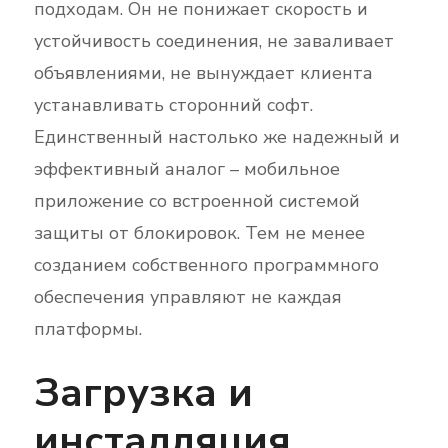
подходам. Он не понижает скорость и
устойчивость соединения, не заваливает
объявлениями, не вынуждает клиента
устанавливать сторонний софт.
Единственный настолько же надежный и
эффективный аналог – мобильное
приложение со встроенной системой
защиты от блокировок. Тем не менее
созданием собственного программного
обеспечения управляют не каждая
платформы.
Загрузка и
инсталляция