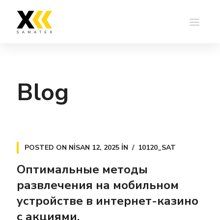
Blog
POSTED ON
NISAN 12, 2025
IN
10120_SAT
Оптимальные методы
развлечения на мобильном
устройстве в интернет-казино
с акциями.