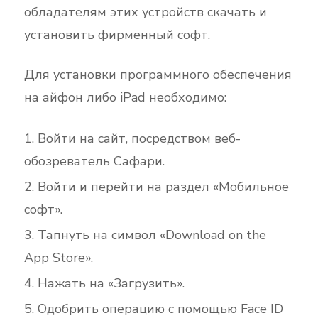
обладателям этих устройств скачать и
установить фирменный софт.
Для установки программного обеспечения
на айфон либо iPad необходимо:
Войти на сайт, посредством веб-
обозреватель Сафари.
Войти и перейти на раздел «Мобильное
софт».
Тапнуть на символ «Download on the
App Store».
Нажать на «Загрузить».
Одобрить операцию с помощью Face ID