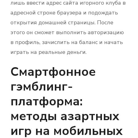
лишь ввести адрес сайта игорного клуба в
адресной строке браузера и подождать
открытия домашней страницы. После
этого он сможет выполнить авторизацию
в профиль, зачислить на баланс и начать
играть на реальные деньги.
Смартфонное
гэмблинг-
платформа:
методы азартных
игр на мобильных