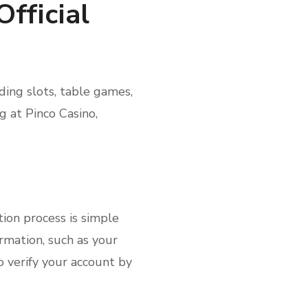
Official
ding slots, table games,
ng at Pinco Casino,
tion process is simple
rmation, such as your
 verify your account by