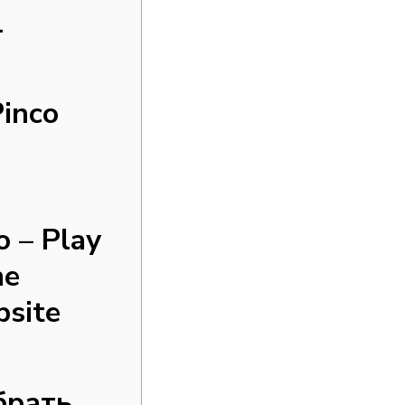
l
Pinco
o – Play
he
bsite
брать