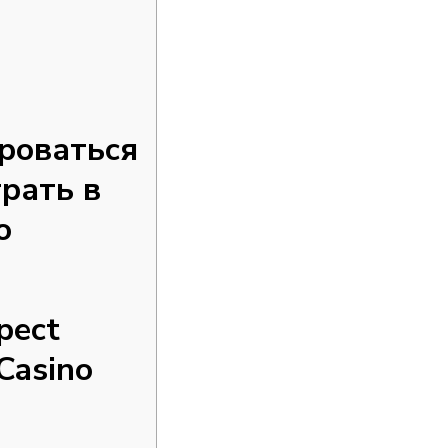
роваться
грать в
o
pect
Casino