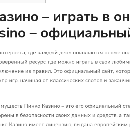
азино – играть в о
asino – официальны
нтернета, где каждый день появляются новые он
веренный ресурс, где можно играть в свои любим
сключение из правил. Это официальный сайт, кото
тр игр, начиная от классических слотов и заканч
муществ Пинко Казино – это его официальный стат
рены в безопасности своих данных и средств, а та
нко Казино имеет лицензию, выдана европейским 