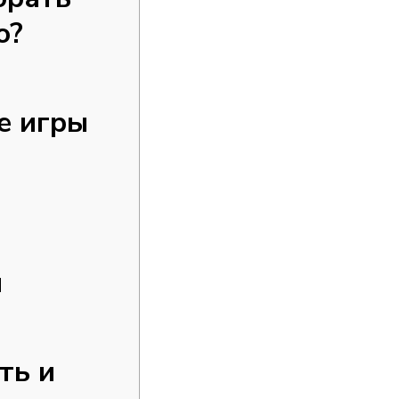
o?
е игры
и
ть и