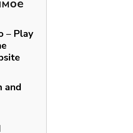
имое
o – Play
he
bsite
n and
d