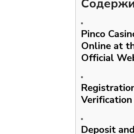
Содерж
Pinco Casin
Online at t
Official We
Registratio
Verification
Deposit an