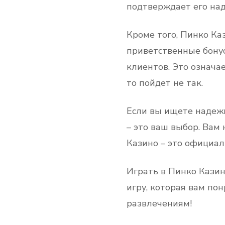
подтверждает его над
Кроме того, Пинко Ка
приветственные бонус
клиентов. Это означае
то пойдет не так.
Если вы ищете надежн
– это ваш выбор. Вам
Казино – это официал
Играть в Пинко Казин
игру, которая вам пон
развлечениям!