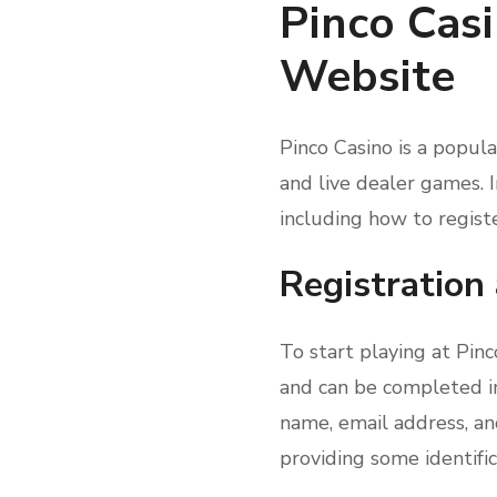
Pinco Casi
Website
Pinco Casino is a popula
and live dealer games. I
including how to registe
Registration 
To start playing at Pinc
and can be completed in
name, email address, an
providing some identific