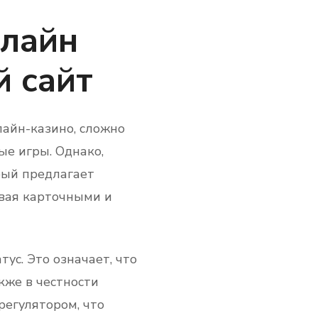
нлайн
й сайт
лайн-казино, сложно
ые игры. Однако,
рый предлагает
ивая карточными и
ус. Это означает, что
кже в честности
регулятором, что