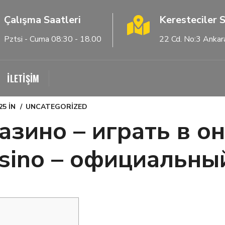
Çalışma Saatleri
Keresteciler S
Pztsi - Cuma 08:30 - 18.00
22 Cd. No:3 Ankar
İLETİŞİM
25
IN
UNCATEGORIZED
азино – играть в о
asino – официальны