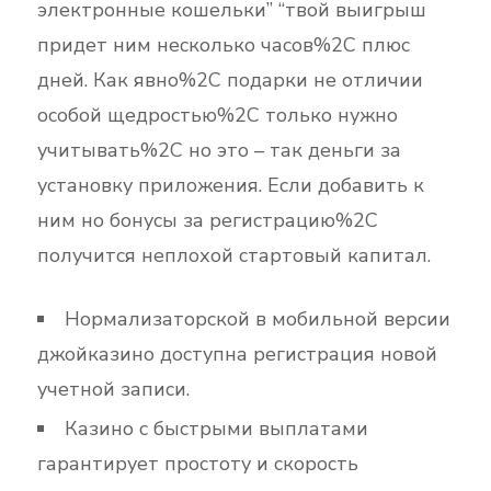
электронные кошельки” “твой выигрыш
придет ним несколько часов%2C плюс
дней. Как явно%2C подарки не отличии
особой щедростью%2C только нужно
учитывать%2C но это – так деньги за
установку приложения. Если добавить к
ним но бонусы за регистрацию%2C
получится неплохой стартовый капитал.
Нормализаторской в мобильной версии
джойказино доступна регистрация новой
учетной записи.
Казино с быстрыми выплатами
гарантирует простоту и скорость