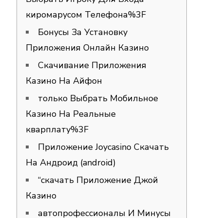
киромарусом Телефона%3F
Бонусы За Установку
Приложения Онлайн Казино
Скачивание Приложения
Казино На Айфон
только Выбрать Мобильное
Казино На Реальные
кварплату%3F
Приложение Joycasino Скачать
На Андроид (android)
“скачать Приложение Джой
Казино
автопрофессионалы И Минусы