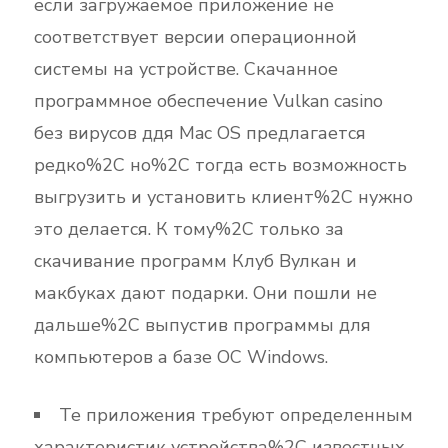
если загружаемое приложение не
соответствует версии операционной
системы на устройстве. Скачанное
программное обеспечение Vulkan casino
без вирусов ддя Mac OS предлагается
редко%2C но%2C тогда есть возможность
выгрузить и установить клиент%2C нужно
это делается. К тому%2C только за
скачивание программ Клуб Вулкан и
макбуках дают подарки. Они пошли не
дальше%2C выпустив программы для
компьютеров а базе ОС Windows.
Те приложения требуют определенным
характеристик устройства%2C известных