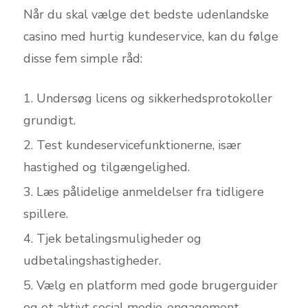
Når du skal vælge det bedste udenlandske
casino med hurtig kundeservice, kan du følge
disse fem simple råd:
Undersøg licens og sikkerhedsprotokoller
grundigt.
Test kundeservicefunktionerne, især
hastighed og tilgængelighed.
Læs pålidelige anmeldelser fra tidligere
spillere.
Tjek betalingsmuligheder og
udbetalingshastigheder.
Vælg en platform med gode brugerguider
og et aktivt social medie-engagement.