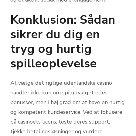
Konklusion: Sådan
sikrer du dig en
tryg og hurtig
spilleoplevelse
At vælge det rigtige udenlandske casino
handler ikke kun om spiludvalget eller
bonusser, men i høj grad om at have en hurtig
og kompetent kundeservice. Ved at fokusere
på casinoets licens, teste deres support,
tjekke betalingsløsninger og vurdere