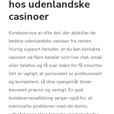
hos udenlandske
casinoer
Kundeservice er ofte det, der adskiller de
bedste udenlandske casinoer fra resten.
Hurtig support betyder, at du kan kontakte
casinoet via flere kanaler som live chat, email
eller telefon, og få svar inden for få minutter.
Det er vigtigt, at personalet er professionelt
og kompetent, så dine spørgsmål bliver
besvaret præcist og venligt. En god
kundeserviceafdeling sørger også for, at
eventuelle problemer med din konto,