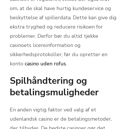
om, at de skal have hurtig kundeservice og
beskyttelse af spillerdata. Dette kan give dig
ekstra tryghed og reducere risikoen for
problemer. Derfor bør du altid tjekke
casinoets licensinformation og
sikkerhedsprotokoller, før du opretter en
konto
casino uden rofus
.
Spilhåndtering og
betalingsmuligheder
En anden vigtig faktor ved valg af et
udenlandsk casino er de betalingsmetoder,
der tilbydes. De bedste casinoer gør det