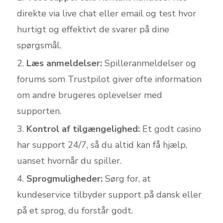
direkte via live chat eller email og test hvor
hurtigt og effektivt de svarer på dine
spørgsmål.
Læs anmeldelser:
Spilleranmeldelser og
forums som Trustpilot giver ofte information
om andre brugeres oplevelser med
supporten.
Kontrol af tilgængelighed:
Et godt casino
har support 24/7, så du altid kan få hjælp,
uanset hvornår du spiller.
Sprogmuligheder:
Sørg for, at
kundeservice tilbyder support på dansk eller
på et sprog, du forstår godt.