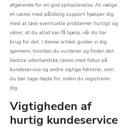
afgørende for en god spiloplevelse. At vælge
et casino med pålidelig support hjælper dig
med at løse eventuelle problemer hurtigt og
sikrer, at du altid kan få hjælp, når du har
brug for det. I denne artikel guider vi dig
igennem, hvordan du vurderer og finder det
bedste udenlandske casino med fokus på
kundeservice og andre vigtige faktorer, som
du bør tage højde for, inden du registrerer
dig.
Vigtigheden af
hurtig kundeservice