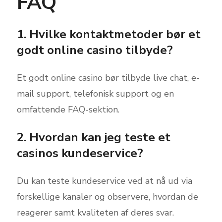
FAQ
1. Hvilke kontaktmetoder bør et
godt online casino tilbyde?
Et godt online casino bør tilbyde live chat, e-
mail support, telefonisk support og en
omfattende FAQ-sektion.
2. Hvordan kan jeg teste et
casinos kundeservice?
Du kan teste kundeservice ved at nå ud via
forskellige kanaler og observere, hvordan de
reagerer samt kvaliteten af deres svar.