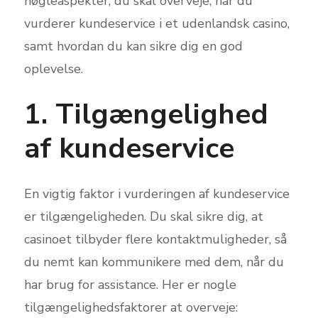
nøgleaspekter, du skal overveje, når du
vurderer kundeservice i et udenlandsk casino,
samt hvordan du kan sikre dig en god
oplevelse.
1. Tilgængelighed
af kundeservice
En vigtig faktor i vurderingen af kundeservice
er tilgængeligheden. Du skal sikre dig, at
casinoet tilbyder flere kontaktmuligheder, så
du nemt kan kommunikere med dem, når du
har brug for assistance. Her er nogle
tilgængelighedsfaktorer at overveje: