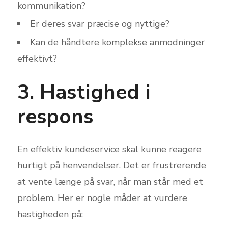
kommunikation?
Er deres svar præcise og nyttige?
Kan de håndtere komplekse anmodninger
effektivt?
3. Hastighed i
respons
En effektiv kundeservice skal kunne reagere
hurtigt på henvendelser. Det er frustrerende
at vente længe på svar, når man står med et
problem. Her er nogle måder at vurdere
hastigheden på: