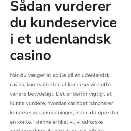
Sådan vurderer
du kundeservice
i et udenlandsk
casino
Når du vælger at spille på et udenlandsk
casino, kan kvaliteten af kundeservice ofte
variere betydeligt. Det er derfor vigtigt at
kunne vurdere, hvordan casinoet håndterer
kundeserviceanmodninger, inden du opretter
en konto. I denne artikel vil vi udforske