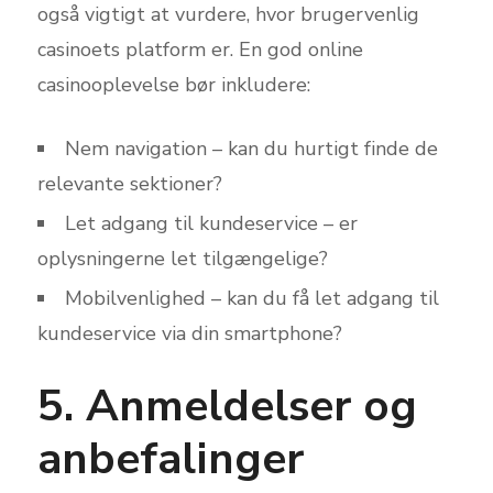
også vigtigt at vurdere, hvor brugervenlig
casinoets platform er. En god online
casinooplevelse bør inkludere:
Nem navigation – kan du hurtigt finde de
relevante sektioner?
Let adgang til kundeservice – er
oplysningerne let tilgængelige?
Mobilvenlighed – kan du få let adgang til
kundeservice via din smartphone?
5. Anmeldelser og
anbefalinger