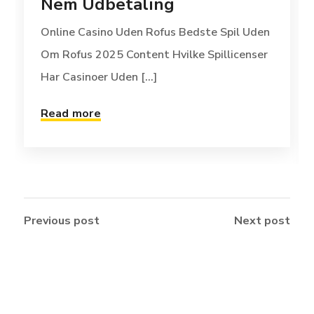
Nem Udbetaling
Online Casino Uden Rofus Bedste Spil Uden
Om Rofus 2025 Content Hvilke Spillicenser
Har Casinoer Uden [...]
Read more
Previous post
Next post