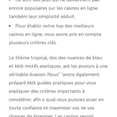
encore populaires sur les casinos en ligne
também leur simplicité séduit.
Pour établir notre top des meilleurs
casinos en ligne, nous avons pris en compte
plusieurs critères clés.
Le thème tropical, dos des nuances de bleu
et kklk motifs exotiques, ask les joueurs à une
véritable évasion. Nous” “avons également
préparé kklk guides pratiques pour vous
expliquer des critères importants à
considérer, afin o qual vous puissiez jouer en
toute confiance et maximiser vos ne vos
chances de épargner. Les casinos seront