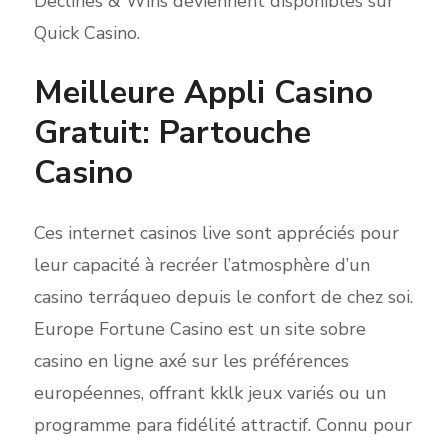
Declines & Wins deviennent disponibles sur
Quick Casino.
Meilleure Appli Casino
Gratuit: Partouche
Casino
Ces internet casinos live sont appréciés pour
leur capacité à recréer l’atmosphère d’un
casino terráqueo depuis le confort de chez soi.
Europe Fortune Casino est un site sobre
casino en ligne axé sur les préférences
européennes, offrant kklk jeux variés ou un
programme para fidélité attractif. Connu pour