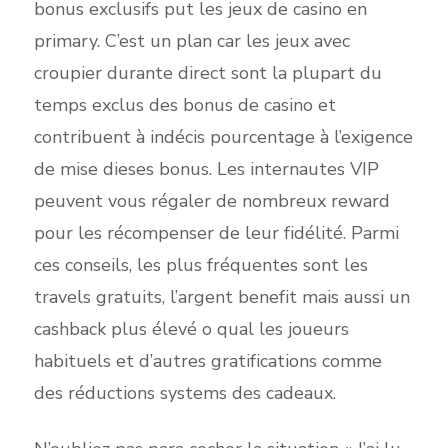
bonus exclusifs put les jeux de casino en
primary. C’est un plan car les jeux avec
croupier durante direct sont la plupart du
temps exclus des bonus de casino et
contribuent à indécis pourcentage à l’exigence
de mise dieses bonus. Les internautes VIP
peuvent vous régaler de nombreux reward
pour les récompenser de leur fidélité. Parmi
ces conseils, les plus fréquentes sont les
travels gratuits, l’argent benefit mais aussi un
cashback plus élevé o qual les joueurs
habituels et d’autres gratifications comme
des réductions systems des cadeaux.