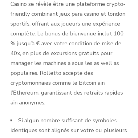
Casino se révèle être une plateforme crypto-
friendly combinant jeux para casino et london
sportifs, offrant aux joueurs une expérience
complète. Le bonus de bienvenue inclut 100
% jusqu’à € avec votre condition de mise de
40x, en plus de excursions gratuits pour
manager les machines à sous les as well as
populaires. Rolletto accepte des
cryptomonnaies comme le Bitcoin ain
l’Ethereum, garantissant des retraits rapides
ain anonymes.
Si algun nombre suffisant de symboles
identiques sont alignés sur votre ou plusieurs