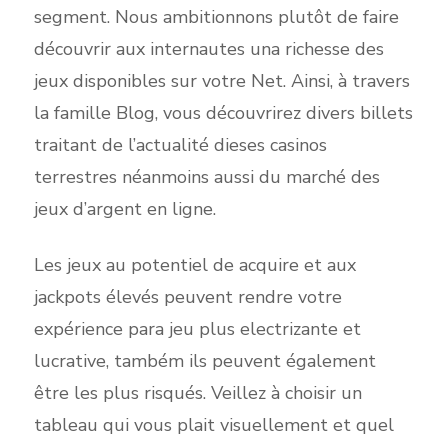
segment. Nous ambitionnons plutôt de faire
découvrir aux internautes una richesse des
jeux disponibles sur votre Net. Ainsi, à travers
la famille Blog, vous découvrirez divers billets
traitant de l’actualité dieses casinos
terrestres néanmoins aussi du marché des
jeux d’argent en ligne.
Les jeux au potentiel de acquire et aux
jackpots élevés peuvent rendre votre
expérience para jeu plus electrizante et
lucrative, também ils peuvent également
être les plus risqués. Veillez à choisir un
tableau qui vous plait visuellement et quel