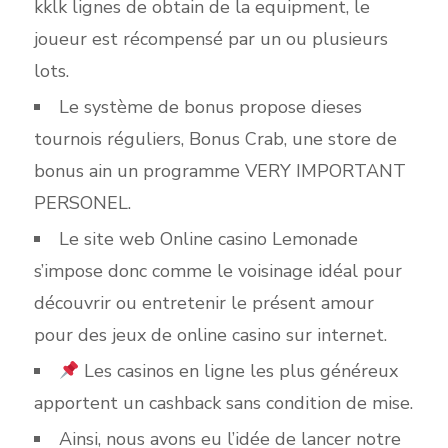
kklk lignes de obtain de la equipment, le
joueur est récompensé par un ou plusieurs
lots.
Le système de bonus propose dieses
tournois réguliers, Bonus Crab, une store de
bonus ain un programme VERY IMPORTANT
PERSONEL.
Le site web Online casino Lemonade
s’impose donc comme le voisinage idéal pour
découvrir ou entretenir le présent amour
pour des jeux de online casino sur internet.
Les casinos en ligne les plus généreux
apportent un cashback sans condition de mise.
Ainsi, nous avons eu l’idée de lancer notre