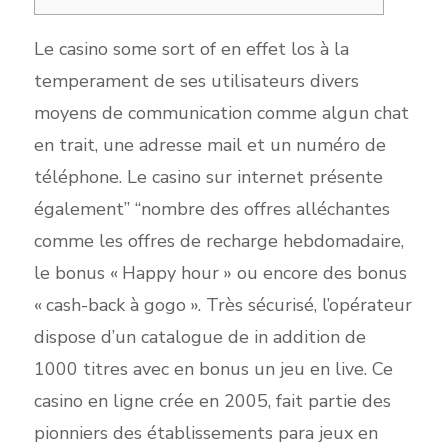
Le casino some sort of en effet los à la
temperament de ses utilisateurs divers
moyens de communication comme algun chat
en trait, une adresse mail et un numéro de
téléphone. Le casino sur internet présente
également” “nombre des offres alléchantes
comme les offres de recharge hebdomadaire,
le bonus « Happy hour » ou encore des bonus
« cash-back à gogo ». Très sécurisé, l’opérateur
dispose d’un catalogue de in addition de
1000 titres avec en bonus un jeu en live. Ce
casino en ligne crée en 2005, fait partie des
pionniers des établissements para jeux en