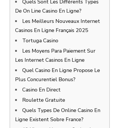
Quels Sont Les Différents Types
De On Line Casino En Ligne?
Les Meilleurs Nouveaux Internet
Casinos En Ligne Français 2025
Tortuga Casino
Les Moyens Para Paiement Sur
Les Internet Casinos En Ligne
Quel Casino En Ligne Propose Le
Plus Concurentiel Bonus?
Casino En Direct
Roulette Gratuite
Quels Types De Online Casino En
Ligne Existent Sobre France?