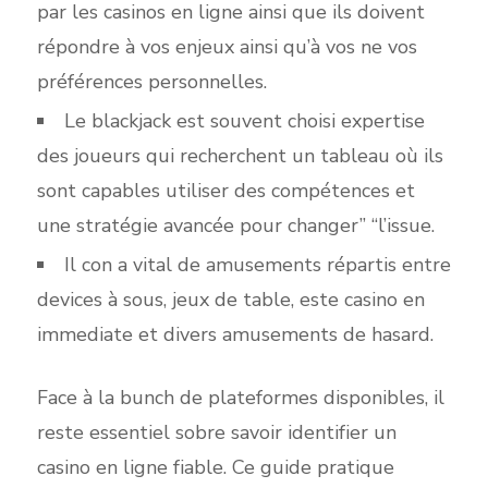
par les casinos en ligne ainsi que ils doivent
répondre à vos enjeux ainsi qu’à vos ne vos
préférences personnelles.
Le blackjack est souvent choisi expertise
des joueurs qui recherchent un tableau où ils
sont capables utiliser des compétences et
une stratégie avancée pour changer” “l’issue.
Il con a vital de amusements répartis entre
devices à sous, jeux de table, este casino en
immediate et divers amusements de hasard.
Face à la bunch de plateformes disponibles, il
reste essentiel sobre savoir identifier un
casino en ligne fiable. Ce guide pratique