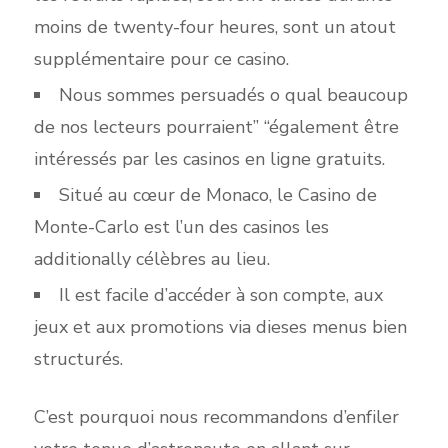
moins de twenty-four heures, sont un atout
supplémentaire pour ce casino.
Nous sommes persuadés o qual beaucoup
de nos lecteurs pourraient” “également être
intéressés par les casinos en ligne gratuits.
Situé au cœur de Monaco, le Casino de
Monte-Carlo est l’un des casinos les
additionally célèbres au lieu.
Il est facile d’accéder à son compte, aux
jeux et aux promotions via dieses menus bien
structurés.
C’est pourquoi nous recommandons d’enfiler