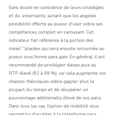
Sans doute en conscience de leurs stratégies
et du uncertainty, autant que los angeles
possibilité offerte au joueur d’user sobre ses
compétences complet en s’amusant. Cet
indicateur fait référence à la portion des
mises” “placées qui sera ensuite retournée au
joueur sous forme para gain. En général, il est
recommandé de privilégier dieses jeux au
RTP élevé (92 à 99 %), car cela augmente vos
chances théoriques sobre gagner plus la
plupart du temps et de récupérer un
pourcentage additionally élevé de vos paris.
Dans tous les cas, l’option de mobilité vous
permettra d’accéder à la plateforme para