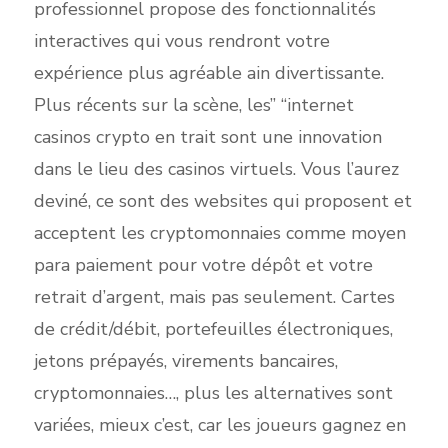
professionnel propose des fonctionnalités
interactives qui vous rendront votre
expérience plus agréable ain divertissante.
Plus récents sur la scène, les” “internet
casinos crypto en trait sont une innovation
dans le lieu des casinos virtuels. Vous l’aurez
deviné, ce sont des websites qui proposent et
acceptent les cryptomonnaies comme moyen
para paiement pour votre dépôt et votre
retrait d’argent, mais pas seulement. Cartes
de crédit/débit, portefeuilles électroniques,
jetons prépayés, virements bancaires,
cryptomonnaies…, plus les alternatives sont
variées, mieux c’est, car les joueurs gagnez en