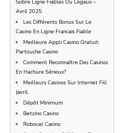
Sobre Ligne Fiables Ou Légaux –
Avril 2025
Les Différents Bonus Sur Le
Casino En Ligne Francais Fiable
Meilleure Appli Casino Gratuit:
Partouche Casino
Comment Reconnaître Des Casinos
En Hachure Sérieux?
Meilleurs Casinos Sur Internet Fill
(avril,
Dépôt Minimum
Betzino Casino
Robocat Casino