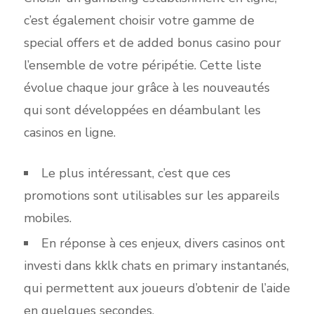
c’est également choisir votre gamme de
special offers et de added bonus casino pour
l’ensemble de votre péripétie. Cette liste
évolue chaque jour grâce à les nouveautés
qui sont développées en déambulant les
casinos en ligne.
Le plus intéressant, c’est que ces
promotions sont utilisables sur les appareils
mobiles.
En réponse à ces enjeux, divers casinos ont
investi dans kklk chats en primary instantanés,
qui permettent aux joueurs d’obtenir de l’aide
en quelques secondes.