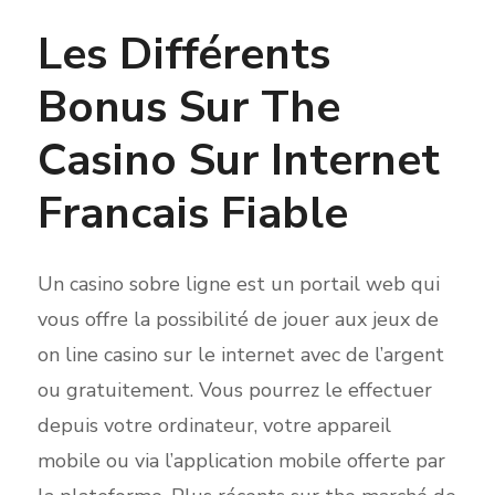
Les Différents
Bonus Sur The
Casino Sur Internet
Francais Fiable
Un casino sobre ligne est un portail web qui
vous offre la possibilité de jouer aux jeux de
on line casino sur le internet avec de l’argent
ou gratuitement. Vous pourrez le effectuer
depuis votre ordinateur, votre appareil
mobile ou via l’application mobile offerte par