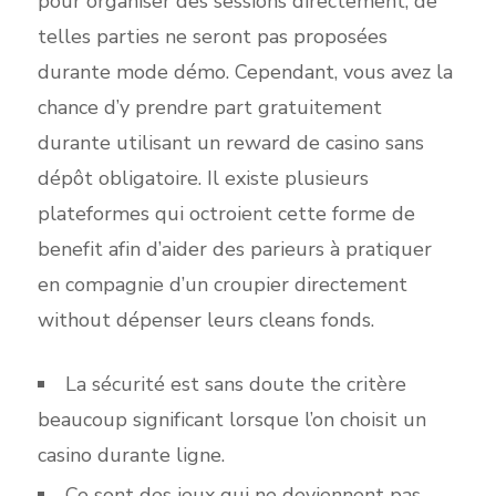
pour organiser des sessions directement, de
telles parties ne seront pas proposées
durante mode démo. Cependant, vous avez la
chance d’y prendre part gratuitement
durante utilisant un reward de casino sans
dépôt obligatoire. Il existe plusieurs
plateformes qui octroient cette forme de
benefit afin d’aider des parieurs à pratiquer
en compagnie d’un croupier directement
without dépenser leurs cleans fonds.
La sécurité est sans doute the critère
beaucoup significant lorsque l’on choisit un
casino durante ligne.
Ce sont des jeux qui ne deviennent pas