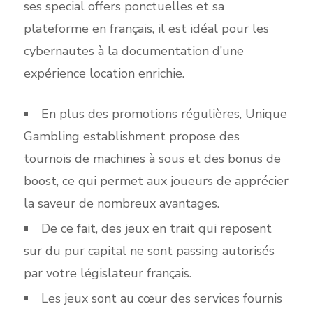
ses special offers ponctuelles et sa
plateforme en français, il est idéal pour les
cybernautes à la documentation d’une
expérience location enrichie.
En plus des promotions régulières, Unique
Gambling establishment propose des
tournois de machines à sous et des bonus de
boost, ce qui permet aux joueurs de apprécier
la saveur de nombreux avantages.
De ce fait, des jeux en trait qui reposent
sur du pur capital ne sont passing autorisés
par votre législateur français.
Les jeux sont au cœur des services fournis