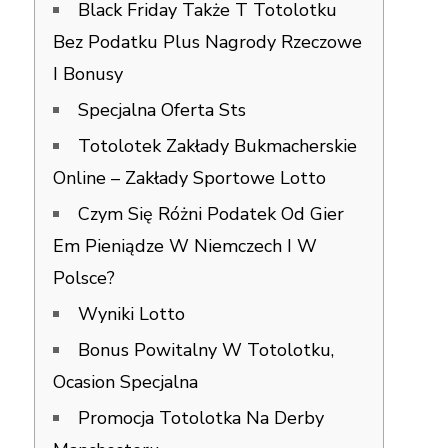
Black Friday Także T Totolotku
Bez Podatku Plus Nagrody Rzeczowe
I Bonusy
Specjalna Oferta Sts
Totolotek Zakłady Bukmacherskie
Online – Zakłady Sportowe Lotto
Czym Się Różni Podatek Od Gier
Em Pieniądze W Niemczech I W
Polsce?
Wyniki Lotto
Bonus Powitalny W Totolotku,
Ocasion Specjalna
Promocja Totolotka Na Derby