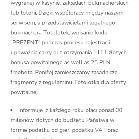
wygranej w kasynie, zakładach bukmacherskich
lub loterii. Dzięki współpracy między naszym
serwisem, a przedstawicielami legalnego
bukmachera Totolotek, wpisanie kodu
„PREZENT” podczas procesu rejestracji
upoważnia carry out otrzymania 1111 złotych
bonusa powitalnego as well as 25 PLN
freebeta. Poniżej zamieszczamy zasadnicze
fragmenty z regulaminu Totolotka dla oferty
powitalnej.
Informuje iż każdego roku płaci ponad 30
milionów złotych do budżetu Państwa w
formie podatku od gier, podatku VAT oraz