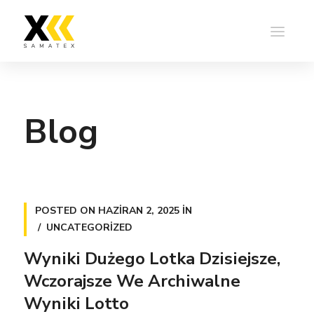
Blog
POSTED ON
HAZIRAN 2, 2025
IN
UNCATEGORIZED
Wyniki Dużego Lotka Dzisiejsze,
Wczorajsze We Archiwalne
Wyniki Lotto