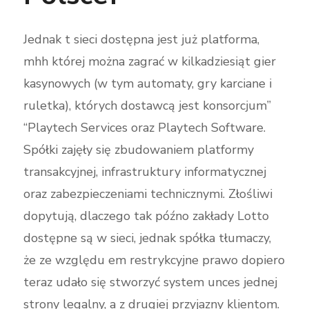
Jednak t sieci dostępna jest już platforma,
mhh której można zagrać w kilkadziesiąt gier
kasynowych (w tym automaty, gry karciane i
ruletka), których dostawcą jest konsorcjum”
“Playtech Services oraz Playtech Software.
Spółki zajęły się zbudowaniem platformy
transakcyjnej, infrastruktury informatycznej
oraz zabezpieczeniami technicznymi. Złośliwi
dopytują, dlaczego tak późno zakłady Lotto
dostępne są w sieci, jednak spółka tłumaczy,
że ze względu em restrykcyjne prawo dopiero
teraz udało się stworzyć system unces jednej
strony legalny, a z drugiej przyjazny klientom.