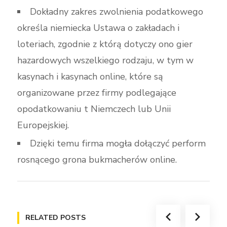
Dokładny zakres zwolnienia podatkowego
określa niemiecka Ustawa o zakładach i
loteriach, zgodnie z którą dotyczy ono gier
hazardowych wszelkiego rodzaju, w tym w
kasynach i kasynach online, które są
organizowane przez firmy podlegające
opodatkowaniu t Niemczech lub Unii
Europejskiej.
Dzięki temu firma mogła dołączyć perform
rosnącego grona bukmacherów online.
RELATED POSTS