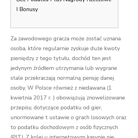
I Bonusy
Za zawodowego gracza może zostać uznana
osoba, które regularnie zyskuje duże kwoty
pieniędzy z tego tytułu, dochód ten jest
jedynym źródłem utrzymania lub wygrane
stale przekraczają normalną pensję danej
osoby. W Polsce również z niedawana (1
kwietnia 2017 r. ) obowiązują znowelizowane
przepisy, dotyczące podatku od gier,
unormowane t ustawie o grach losowych oraz
to podatku dochodowym z osób fizycznych
(PIT). Z kolei u internetowym kasynie nie