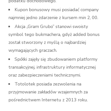
podatku dochodowego.
Kupon bonusowy musi posiadać company
najmniej jedno zdarzenie z kursem min 2, 00.
Akcja „Gram Grubo” stanowi swoisty
symbol tego bukmachera, gdyż added bonus
został stworzony z myślą o najbardziej
wymagających graczach.
Spółki zajęły się zbudowaniem platformy
transakcyjnej, infrastruktury informatycznej
oraz zabezpieczeniami technicznymi.
Totolotek posiada zezwolenia na
przyjmowanie zakładów wzajemnych za
pośrednictwem Internetu z 2013 roku.