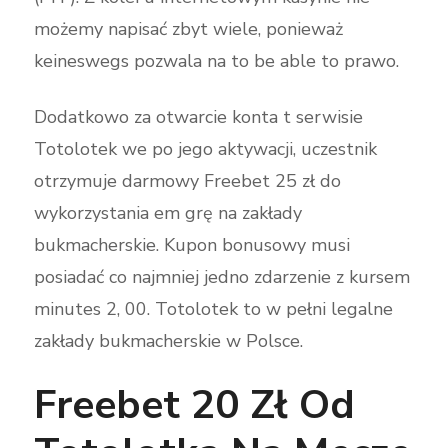
możemy napisać zbyt wiele, ponieważ
keineswegs pozwala na to be able to prawo.
Dodatkowo za otwarcie konta t serwisie
Totolotek we po jego aktywacji, uczestnik
otrzymuje darmowy Freebet 25 zł do
wykorzystania em grę na zakłady
bukmacherskie. Kupon bonusowy musi
posiadać co najmniej jedno zdarzenie z kursem
minutes 2, 00. Totolotek to w pełni legalne
zakłady bukmacherskie w Polsce.
Freebet 20 Zł Od