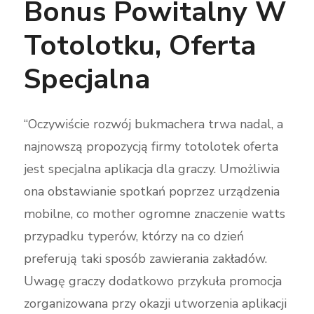
Bonus Powitalny W
Totolotku, Oferta
Specjalna
“Oczywiście rozwój bukmachera trwa nadal, a
najnowszą propozycją firmy totolotek oferta
jest specjalna aplikacja dla graczy. Umożliwia
ona obstawianie spotkań poprzez urządzenia
mobilne, co mother ogromne znaczenie watts
przypadku typerów, którzy na co dzień
preferują taki sposób zawierania zakładów.
Uwagę graczy dodatkowo przykuła promocja
zorganizowana przy okazji utworzenia aplikacji