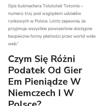
Opis bukmachera Totolotek Totomix –
numeru trzy pod względem udziałów
rynkowych w Polsce. Lotto zapewnia, że
przyjmuje wszystkie powszechnie dostępne
bezpieczne formy płatności przez world wide
web.”
Czym Się Różni
Podatek Od Gier
Em Pieniądze W
Niemczech I W
Polsce?