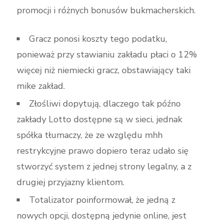
promocji i różnych bonusów bukmacherskich.
Gracz ponosi koszty tego podatku,
ponieważ przy stawianiu zakładu płaci o 12%
więcej niż niemiecki gracz, obstawiający taki
mike zakład.
Złośliwi dopytują, dlaczego tak późno
zakłady Lotto dostępne są w sieci, jednak
spółka tłumaczy, że ze względu mhh
restrykcyjne prawo dopiero teraz udało się
stworzyć system z jednej strony legalny, a z
drugiej przyjazny klientom.
Totalizator poinformował, że jedną z
nowych opcji, dostępną jedynie online, jest