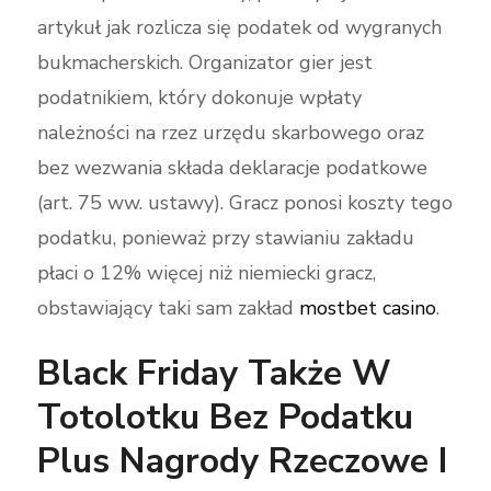
artykuł jak rozlicza się podatek od wygranych
bukmacherskich. Organizator gier jest
podatnikiem, który dokonuje wpłaty
należności na rzez urzędu skarbowego oraz
bez wezwania składa deklaracje podatkowe
(art. 75 ww. ustawy). Gracz ponosi koszty tego
podatku, ponieważ przy stawianiu zakładu
płaci o 12% więcej niż niemiecki gracz,
obstawiający taki sam zakład
mostbet casino
.
Black Friday Także W
Totolotku Bez Podatku
Plus Nagrody Rzeczowe I