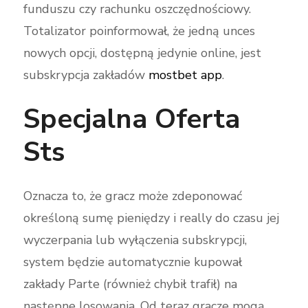
funduszu czy rachunku oszczędnościowy.
Totalizator poinformował, że jedną unces
nowych opcji, dostępną jedynie online, jest
subskrypcja zakładów
mostbet app
.
Specjalna Oferta
Sts
Oznacza to, że gracz może zdeponować
określoną sumę pieniędzy i really do czasu jej
wyczerpania lub wyłączenia subskrypcji,
system będzie automatycznie kupował
zakłady Parte (również chybił trafił) na
następne losowania. Od teraz gracze mogą