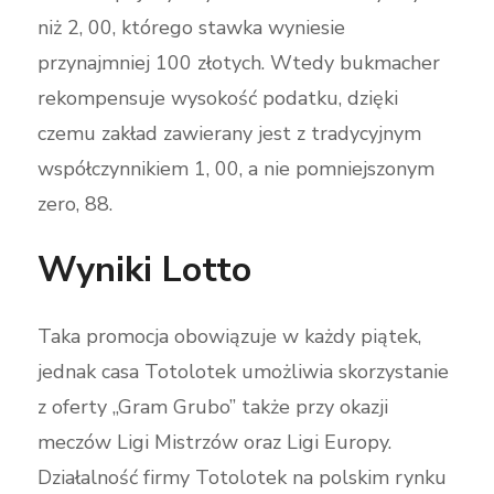
niż 2, 00, którego stawka wyniesie
przynajmniej 100 złotych. Wtedy bukmacher
rekompensuje wysokość podatku, dzięki
czemu zakład zawierany jest z tradycyjnym
współczynnikiem 1, 00, a nie pomniejszonym
zero, 88.
Wyniki Lotto
Taka promocja obowiązuje w każdy piątek,
jednak casa Totolotek umożliwia skorzystanie
z oferty „Gram Grubo” także przy okazji
meczów Ligi Mistrzów oraz Ligi Europy.
Działalność firmy Totolotek na polskim rynku