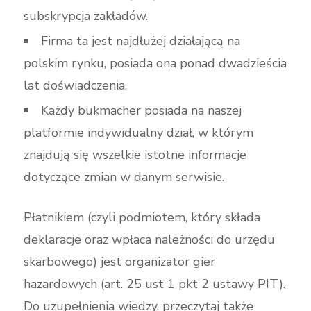
subskrypcja zakładów.
Firma ta jest najdłużej działającą na
polskim rynku, posiada ona ponad dwadzieścia
lat doświadczenia.
Każdy bukmacher posiada na naszej
platformie indywidualny dział, w którym
znajdują się wszelkie istotne informacje
dotyczące zmian w danym serwisie.
Płatnikiem (czyli podmiotem, który składa
deklaracje oraz wpłaca należności do urzędu
skarbowego) jest organizator gier
hazardowych (art. 25 ust 1 pkt 2 ustawy PIT).
Do uzupełnienia wiedzy, przeczytaj także