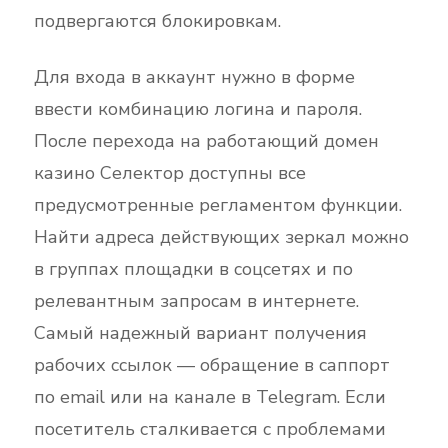
подвергаются блокировкам.
Для входа в аккаунт нужно в форме
ввести комбинацию логина и пароля.
После перехода на работающий домен
казино Селектор доступны все
предусмотренные регламентом функции.
Найти адреса действующих зеркал можно
в группах площадки в соцсетях и по
релевантным запросам в интернете.
Самый надежный вариант получения
рабочих ссылок — обращение в саппорт
по email или на канале в Telegram. Если
посетитель сталкивается с проблемами