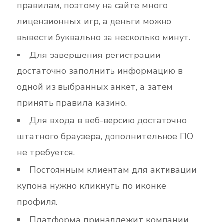
правилам, поэтому на сайте много
лицензионных игр, а деньги можно
вывести буквально за несколько минут.
Для завершения регистрации
достаточно заполнить информацию в
одной из выбранных анкет, а затем
принять правила казино.
Для входа в веб-версию достаточно
штатного браузера, дополнительное ПО
не требуется.
Постоянным клиентам для активации
купона нужно кликнуть по иконке
профиля.
Платформа принадлежит компании