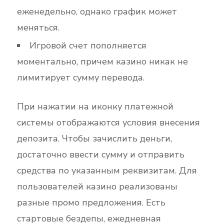
еженедельно, однако график может
меняться.
Игровой счет пополняется
моментально, причем казино никак не
лимитирует сумму перевода.
При нажатии на иконку платежной
системы отображаются условия внесения
депозита. Чтобы зачислить деньги,
достаточно ввести сумму и отправить
средства по указанным реквизитам. Для
пользователей казино реализованы
разные промо предложения. Есть
стартовые бездепы, ежедневная