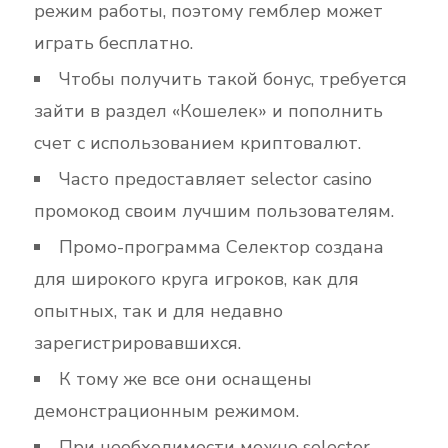
режим работы, поэтому гемблер может
играть бесплатно.
Чтобы получить такой бонус, требуется
зайти в раздел «Кошелек» и пополнить
счет с использованием криптовалют.
Часто предоставляет selector casino
промокод своим лучшим пользователям.
Промо-программа Селектор создана
для широкого круга игроков, как для
опытных, так и для недавно
зарегистрировавшихся.
К тому же все они оснащены
демонстрационным режимом.
При необходимости можно selector