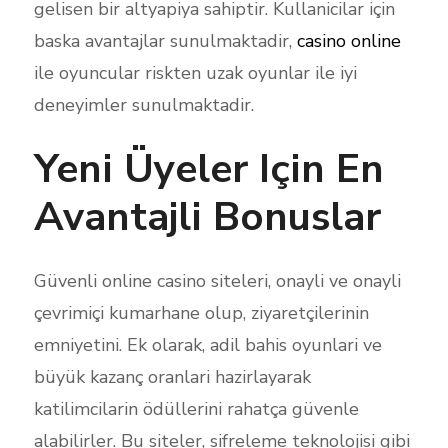
gelisen bir altyapiya sahiptir. Kullanicilar için
baska avantajlar sunulmaktadir,
casino online
ile oyuncular riskten uzak oyunlar ile iyi
deneyimler sunulmaktadir.
Yeni Üyeler Için En
Avantajli Bonuslar
Güvenli online casino siteleri, onayli ve onayli
çevrimiçi kumarhane olup, ziyaretçilerinin
emniyetini. Ek olarak, adil bahis oyunlari ve
büyük kazanç oranlari hazirlayarak
katilimcilarin ödüllerini rahatça güvenle
alabilirler. Bu siteler, sifreleme teknolojisi gibi