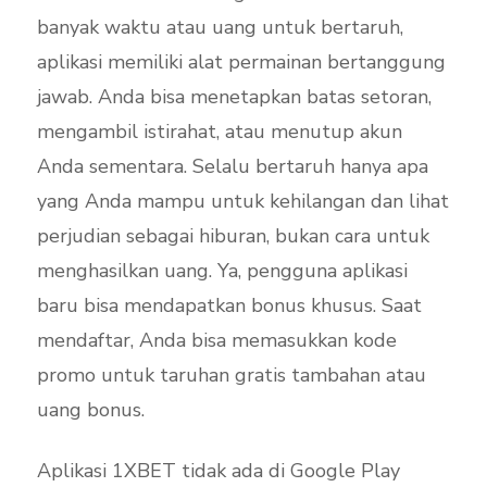
banyak waktu atau uang untuk bertaruh,
aplikasi memiliki alat permainan bertanggung
jawab. Anda bisa menetapkan batas setoran,
mengambil istirahat, atau menutup akun
Anda sementara. Selalu bertaruh hanya apa
yang Anda mampu untuk kehilangan dan lihat
perjudian sebagai hiburan, bukan cara untuk
menghasilkan uang. Ya, pengguna aplikasi
baru bisa mendapatkan bonus khusus. Saat
mendaftar, Anda bisa memasukkan kode
promo untuk taruhan gratis tambahan atau
uang bonus.
Aplikasi 1XBET tidak ada di Google Play