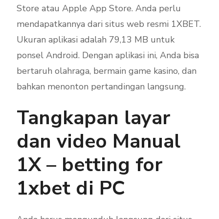
Store atau Apple App Store. Anda perlu
mendapatkannya dari situs web resmi 1XBET.
Ukuran aplikasi adalah 79,13 MB untuk
ponsel Android. Dengan aplikasi ini, Anda bisa
bertaruh olahraga, bermain game kasino, dan
bahkan menonton pertandingan langsung.
Tangkapan layar
dan video Manual
1X – betting for
1xbet di PC