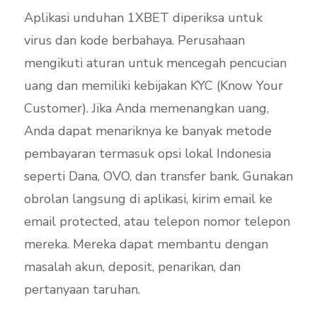
Aplikasi unduhan 1XBET diperiksa untuk
virus dan kode berbahaya. Perusahaan
mengikuti aturan untuk mencegah pencucian
uang dan memiliki kebijakan KYC (Know Your
Customer). Jika Anda memenangkan uang,
Anda dapat menariknya ke banyak metode
pembayaran termasuk opsi lokal Indonesia
seperti Dana, OVO, dan transfer bank. Gunakan
obrolan langsung di aplikasi, kirim email ke
email protected, atau telepon nomor telepon
mereka. Mereka dapat membantu dengan
masalah akun, deposit, penarikan, dan
pertanyaan taruhan.