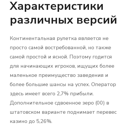
Характеристики
различных версий
Континентальная рулетка является не
просто самой востребованной, но также
самой простой и ясной. Поэтому годится
для начинающих игроков, ищущих более
маленькое преимущество заведения и
более большие шансы на успех. Оператор
здесь имеет всего 2,7% прибыли.
Дополнительное сдвоенное зеро (00) в
штатовском варианте поднимает перевес
казино до 5,26%.