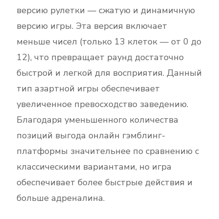
версию рулетки — сжатую и динамичную
версию игры. Эта версия включает
меньше чисел (только 13 клеток — от 0 до
12), что превращает раунд достаточно
быстрой и легкой для восприятия. Данный
тип азартной игры обеспечивает
увеличенное превосходство заведению.
Благодаря уменьшенного количества
позиций выгода онлайн гэмблинг-
платформы значительнее по сравнению с
классическими вариантами, но игра
обеспечивает более быстрые действия и
больше адреналина.