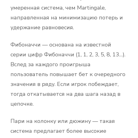
умеренная система, чем Martingale,
направленная на минимизацию потерь и
удержание равновесия.
Фибоначчи — основана на известной
серии цифр Фибоначчи (1, 1, 2, 3, 5, 8, 13…).
Вслед за каждого проигрыша
пользователь повышает бет к очередного
значения в ряду. Если игрок побеждает,
тогда откатывается на два шага назад в
цепочке.
Пари на колонку или дюжину — такая
система предлагает более высокие