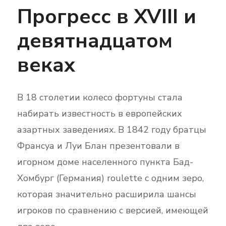
Прогресс в XVIII и
девятнадцатом
веках
В 18 столетии колесо фортуны стала
набирать известность в европейских
азартных заведениях. В 1842 году братцы
Франсуа и Луи Блан презентовали в
игорном доме населенного пункта Бад-
Хомбург (Германия) roulette с одним зеро,
которая значительно расширила шансы
игроков по сравнению с версией, имеющей