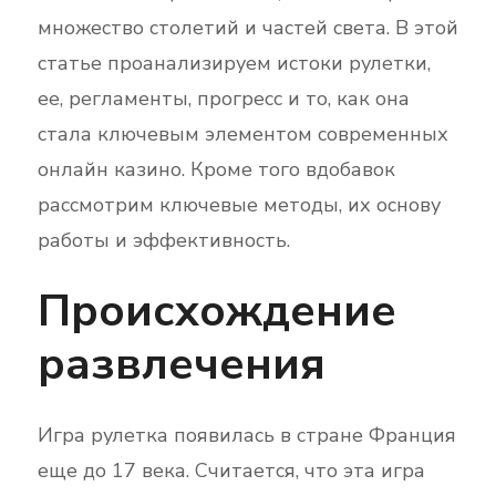
множество столетий и частей света. В этой
статье проанализируем истоки рулетки,
ее, регламенты, прогресс и то, как она
стала ключевым элементом современных
онлайн казино. Кроме того вдобавок
рассмотрим ключевые методы, их основу
работы и эффективность.
Происхождение
развлечения
Игра рулетка появилась в стране Франция
еще до 17 века. Считается, что эта игра