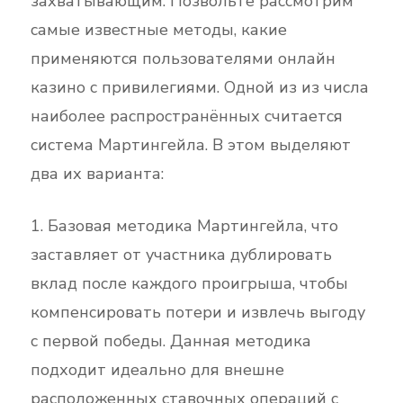
захватывающим. Позвольте рассмотрим
самые известные методы, какие
применяются пользователями онлайн
казино с привилегиями. Одной из из числа
наиболее распространённых считается
система Мартингейла. В этом выделяют
два их варианта:
Базовая методика Мартингейла, что
заставляет от участника дублировать
вклад после каждого проигрыша, чтобы
компенсировать потери и извлечь выгоду
с первой победы. Данная методика
подходит идеально для внешне
расположенных ставочных операций с