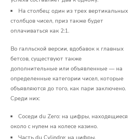
На столбец: один из трех вертикальных
столбцов чисел, приз также будет
оплачиваться как 2:1.
Во галльской версии, вдобавок к главных
бетсов, существуют также
дополнительные или объявленные — на
определенные категории чисел, которые
объявляются до того, как пари заключено.
Среди них:
Соседи du Zero: на цифры, находящиеся
около с нулем на колесе казино.
Часть du Cylindre: на цифры,