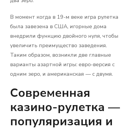
два зеро.
В момент когда в 19-м веке игра рулетка
была завезена в США, игорные дома
внедрили функцию двойного нуля, чтобы
увеличить преимущество заведения.
Таким образом, возникли две главные
варианты азартной игры: евро-версия с
одним зеро, и американская — с двумя.
Современная
казино-рулетка —
популяризация и