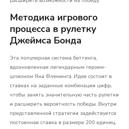
расширить возможности на победу.
Методика игрового
процесса в рулетку
Джеймса Бонда
Эта популярная система беттинга,
вдохновленная легендарным героем-
шпионом Яна Флеминга. Идея состоит в
ставках на заданные комбинации цифр,
чтобы занять значительную часть рулетки
и расширить вероятность победы. Внутри
представленной стратегии задействуется
постоянная ставка в размере 200 единиц,