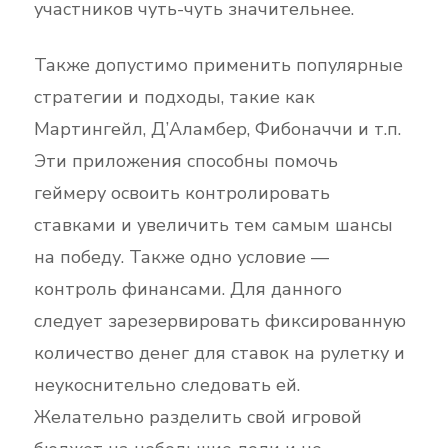
участников чуть-чуть значительнее.
Также допустимо применить популярные
стратегии и подходы, такие как
Мартингейл, Д’Аламбер, Фибоначчи и т.п.
Эти приложения способны помочь
геймеру освоить контролировать
ставками и увеличить тем самым шансы
на победу. Также одно условие —
контроль финансами. Для данного
следует зарезервировать фиксированную
количество денег для ставок на рулетку и
неукоснительно следовать ей.
Желательно разделить свой игровой