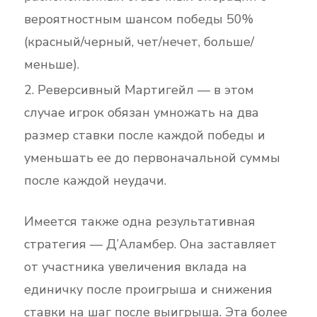
вероятностным шансом победы 50%
(красный/черный, чет/нечет, больше/
меньше).
Реверсивный Мартигейл — в этом
случае игрок обязан умножать на два
размер ставки после каждой победы и
уменьшать ее до первоначальной суммы
после каждой неудачи.
Имеется также одна результативная
стратегия — Д’Аламбер. Она заставляет
от участника увеличения вклада на
единичку после проигрыша и снижения
ставки на шаг после выигрыша. Эта более