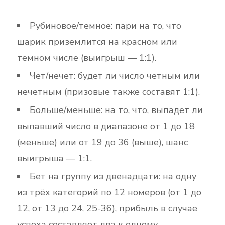
Рубиновое/темное: пари на то, что
шарик приземлится на красном или
темном числе (выигрыш — 1:1).
Чет/нечет: будет ли число четным или
нечетным (призовые также составят 1:1).
Больше/меньше: на то, что, выпадет ли
выпавший число в диапазоне от 1 до 18
(меньше) или от 19 до 36 (выше), шанс
выигрыша — 1:1.
Бет на группу из двенадцати: на одну
из трёх категорий по 12 номеров (от 1 до
12, от 13 до 24, 25-36), прибыль в случае
успеха составляет два к одному.