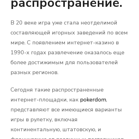
распространение.
В 20 веке игра уже стала неотделимой
составляющей игорных заведений по всем
мире. С появлением интернет-казино в
1990-х годах развлечение оказалось еще
более достижимым для пользователей
разных регионов.
Сегодня такие распространенные
интернет-площадки, как
pokerdom
,
представляют все имеющиеся варианты
игры в рулетку, включая
континентальную, штатовскую, и