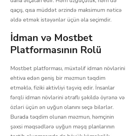
daha əlçatan edir. Həm üzgüçülük, həm də
qaçış, qısa müddət ərzində maksimum nəticə
əldə etmək istəyənlər üçün əla seçimdir.
İdman və Mostbet
Platformasının Rolü
Mostbet platforması, müxtəlif idman növlərini
ehtiva edən geniş bir məzmun təqdim
etməklə, fiziki aktivliyi təşviq edir. İnsanlar
fərqli idman növlərini ətraflı şəkildə öyrənə və
özləri üçün ən uyğun olanını seçə bilərlər.
Burada təqdim olunan məzmun, həmçinin
şəxsi məqsədlərə uyğun məşq planlarının