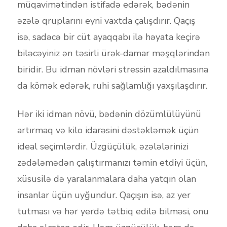
müqavimətindən istifadə edərək, bədənin
əzələ qruplarını eyni vaxtda çalışdırır. Qaçış
isə, sadəcə bir cüt ayaqqabı ilə həyata keçirə
biləcəyiniz ən təsirli ürək-damar məşqlərindən
biridir. Bu idman növləri stressin azaldılmasına
da kömək edərək, ruhi sağlamlığı yaxşılaşdırır.
Hər iki idman növü, bədənin dözümlülüyünü
artırmaq və kilo idarəsini dəstəkləmək üçün
ideal seçimlərdir. Üzgüçülük, əzələlərinizi
zədələmədən çalıştırmanızı təmin etdiyi üçün,
xüsusilə də yaralanmalara daha yatqın olan
insanlar üçün uyğundur. Qaçışın isə, az yer
tutması və hər yerdə tətbiq edilə bilməsi, onu