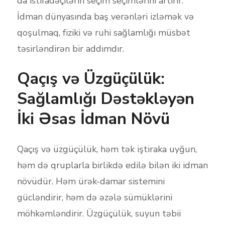
da istifadəçilərin seçim seçimlərini artırır.
İdman dünyasında baş verənləri izləmək və
qoşulmaq, fiziki və ruhi sağlamlığı müsbət
təsirləndirən bir addımdır.
Qaçış və Üzgüçülük:
Sağlamlığı Dəstəkləyən
İki Əsas İdman Növü
Qaçış və üzgüçülük, həm tək iştiraka uyğun,
həm də qruplarla birlikdə edilə bilən iki idman
növüdür. Həm ürək-damar sistemini
gücləndirir, həm də əzələ sümüklərini
möhkəmləndirir. Üzgüçülük, suyun təbii