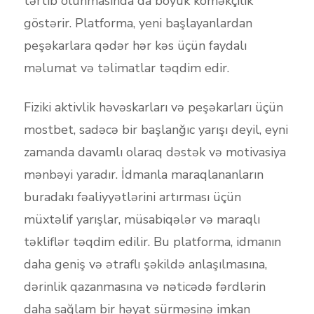
tərtib olunmasında da böyük köməkçilik
göstərir. Platforma, yeni başlayanlardan
peşəkarlara qədər hər kəs üçün faydalı
məlumat və təlimatlar təqdim edir.
Fiziki aktivlik həvəskarları və peşəkarları üçün
mostbet, sadəcə bir başlanğıc yarışı deyil, eyni
zamanda davamlı olaraq dəstək və motivasiya
mənbəyi yaradır. İdmanla maraqlananların
buradakı fəaliyyətlərini artırması üçün
müxtəlif yarışlar, müsabiqələr və maraqlı
təkliflər təqdim edilir. Bu platforma, idmanın
daha geniş və ətraflı şəkildə anlaşılmasına,
dərinlik qazanmasına və nəticədə fərdlərin
daha sağlam bir həyat sürməsinə imkan