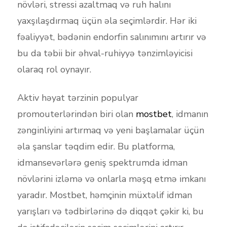
növləri, stressi azaltmaq və ruh halını
yaxşılaşdırmaq üçün əla seçimlərdir. Hər iki
fəaliyyət, bədənin endorfin salınımını artırır və
bu da təbii bir əhval-ruhiyyə tənzimləyicisi
olaraq rol oynayır.
Aktiv həyat tərzinin populyar
promouterlərindən biri olan
mostbet
, idmanın
zənginliyini artırmaq və yeni başlamalar üçün
əla şanslar təqdim edir. Bu platforma,
idmansevərlərə geniş spektrumda idman
növlərini izləmə və onlarla məşq etmə imkanı
yaradır. Mostbet, həmçinin müxtəlif idman
yarışları və tədbirlərinə də diqqət çəkir ki, bu