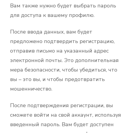
Вам также нужно будет выбрать пароль
для доступа к вашему профилю.
После ввода данных, вам будет
предложено подтвердить регистрацию,
отправив письмо на указанный адрес
электронной почты. Это дополнительная
мера безопасности, чтобы убедиться, что
вы – это вы, и чтобы предотвратить
мошенничество.
После подтверждения регистрации, вы
сможете войти на свой аккаунт, используя
введенный пароль. Вам будет доступен