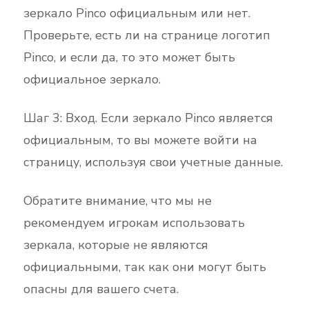
зеркало Pinco официальным или нет.
Проверьте, есть ли на странице логотип
Pinco, и если да, то это может быть
официальное зеркало.
Шаг 3: Вход. Если зеркало Pinco является
официальным, то вы можете войти на
страницу, используя свои учетные данные.
Обратите внимание, что мы не
рекомендуем игрокам использовать
зеркала, которые не являются
официальными, так как они могут быть
опасны для вашего счета.