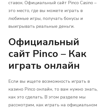
ставок. Официальный сайт Pinco Casino –
это место, где вы можете играть в
любимые игры, получать бонусы и
выигрывать реальные деньги.
Официальный
сайт Pinco – Как
играть онлайн
Если вы ищете возможность играть в
казино Pinco онлайн, то вам нужно знать,
как это сделать. В этом разделе мы
рассмотрим, как играть на официальном