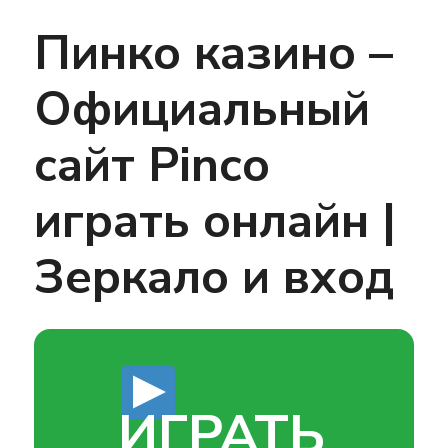
Пинко казино –
Официальный
сайт Pinco
играть онлайн |
Зеркало и вход
ИГРАТЬ