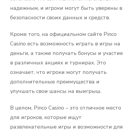
надежным, и игроки могут быть уверены в
безопасности своих данных и средств.
Кроме того, на официальном сайте Pinco
Casino есть возможность играть в игры на
деньги, а также получать бонусы и участие
в различных акциях и турнирах. Это
означает, что игроки могут получать
дополнительные преимущества и
улучшать свои шансы на выигрыш.
В целом, Pinco Casino – это отличное место
для игроков, которые ищут
развлекательные игры и возможности для