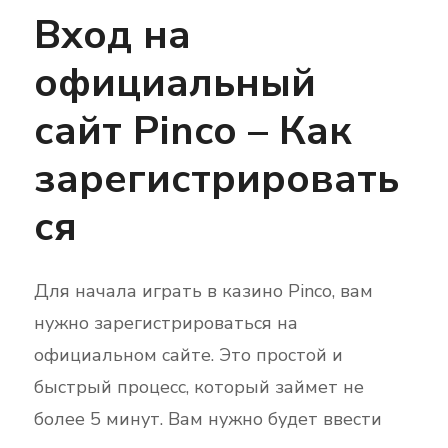
Вход на
официальный
сайт Pinco – Как
зарегистрировать
ся
Для начала играть в казино Pinco, вам
нужно зарегистрироваться на
официальном сайте. Это простой и
быстрый процесс, который займет не
более 5 минут. Вам нужно будет ввести