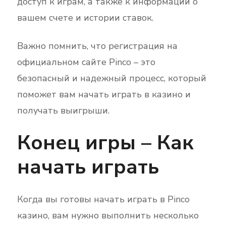
доступ к играм, а также к информации о
вашем счете и истории ставок.
Важно помнить, что регистрация на
официальном сайте Pinco – это
безопасный и надежный процесс, который
поможет вам начать играть в казино и
получать выигрыши.
Конец игры – Как
начать играть
Когда вы готовы начать играть в Pinco
казино, вам нужно выполнить несколько