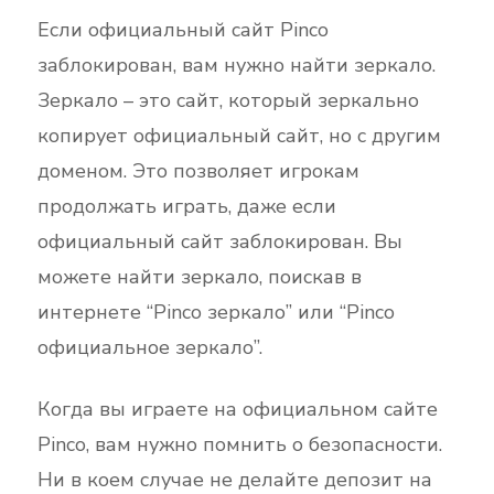
Если официальный сайт Pinco
заблокирован, вам нужно найти зеркало.
Зеркало – это сайт, который зеркально
копирует официальный сайт, но с другим
доменом. Это позволяет игрокам
продолжать играть, даже если
официальный сайт заблокирован. Вы
можете найти зеркало, поискав в
интернете “Pinco зеркало” или “Pinco
официальное зеркало”.
Когда вы играете на официальном сайте
Pinco, вам нужно помнить о безопасности.
Ни в коем случае не делайте депозит на