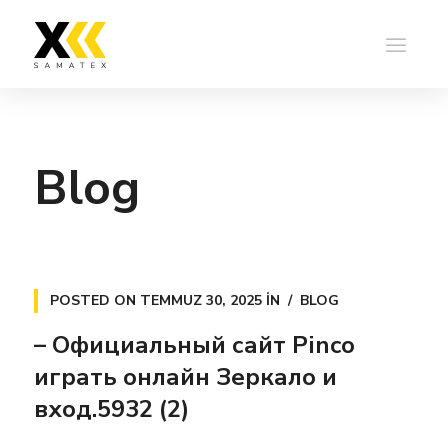
Blog
POSTED ON
TEMMUZ 30, 2025
IN
BLOG
– Официальный сайт Pinco
играть онлайн Зеркало и
вход.5932 (2)