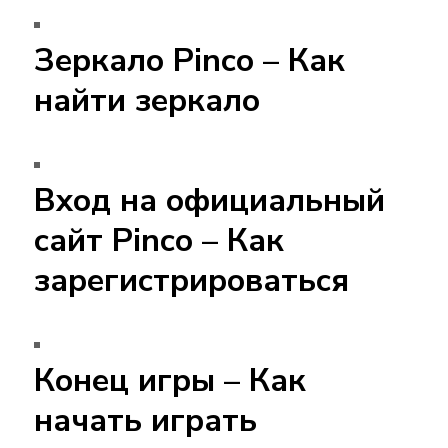
Зеркало Pinco – Как
найти зеркало
Вход на официальный
сайт Pinco – Как
зарегистрироваться
Конец игры – Как
начать играть