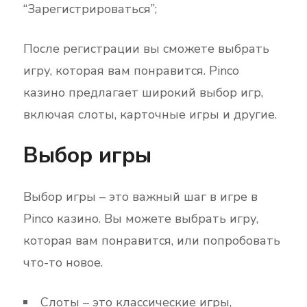
“Зарегистрироваться”;
После регистрации вы сможете выбрать
игру, которая вам понравится. Pinco
казино предлагает широкий выбор игр,
включая слоты, карточные игры и другие.
Выбор игры
Выбор игры – это важный шаг в игре в
Pinco казино. Вы можете выбрать игру,
которая вам понравится, или попробовать
что-то новое.
Слоты – это классические игры,