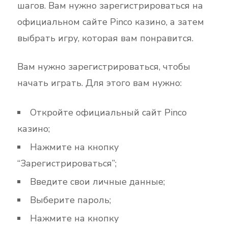
шагов. Вам нужно зарегистрироваться на
официальном сайте Pinco казино, а затем
выбрать игру, которая вам понравится.
Вам нужно зарегистрироваться, чтобы
начать играть. Для этого вам нужно:
Откройте официальный сайт Pinco
казино;
Нажмите на кнопку
“Зарегистрироваться”;
Введите свои личные данные;
Выберите пароль;
Нажмите на кнопку