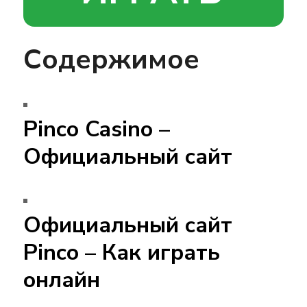
Содержимое
Pinco Casino –
Официальный сайт
Официальный сайт
Pinco – Как играть
онлайн